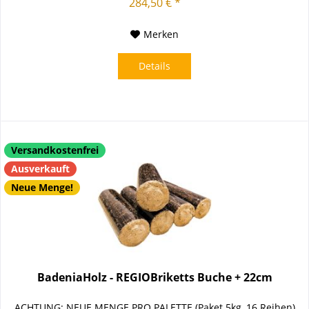
284,50 € *
Merken
Details
Versandkostenfrei
Ausverkauft
Neue Menge!
BadeniaHolz - REGIOBriketts Buche + 22cm
ACHTUNG: NEUE MENGE PRO PALETTE (Paket 5kg, 16 Reihen)