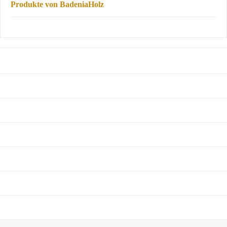
Produkte von BadeniaHolz
NEWSLETTER
ÜBER UNS
SHOP SERVICE
INFORMATIONEN
SERVICE HOTLINE
UNSERE ZAHLUNGSARTEN
WIR VERSENDEN MIT: