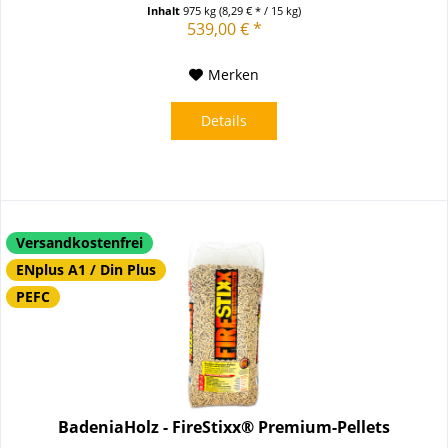
hervorragend...
Inhalt
975 kg
(8,29 € * / 15 kg)
539,00 € *
Merken
Details
Versandkostenfrei
ENplus A1 / Din Plus
PEFC
BadeniaHolz - FireStixx® Premium-Pellets