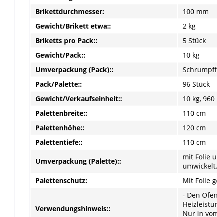
Brikettdurchmesser:
100 mm
Gewicht/Brikett etwa::
2 kg
Briketts pro Pack::
5 Stück
Gewicht/Pack::
10 kg
Umverpackung (Pack)::
Schrumpffo
Pack/Palette::
96 Stück
Gewicht/Verkaufseinheit::
10 kg, 960
Palettenbreite::
110 cm
Palettenhöhe::
120 cm
Palettentiefe::
110 cm
mit Folie 
Umverpackung (Palette)::
umwickelt
Palettenschutz:
Mit Folie 
- Den Ofe
Heizleistu
Verwendungshinweis::
Nur in vom