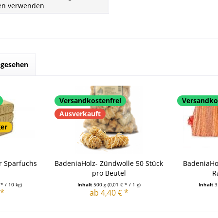
en verwenden
ngesehen
Versandkostenfrei
Versandko
Ausverkauft
ger
r Sparfuchs
BadeniaHolz- Zündwolle 50 Stück
BadeniaHol
pro Beutel
R
 * / 10 kg)
Inhalt
500 g
(0,01 € * / 1 g)
Inhalt
3
 *
ab 4,40 € *