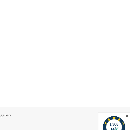
egeben.
✕