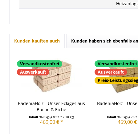
Heizanlag
Kunden kauften auch
Kunden haben sich ebenfalls a
Versandkostenfrei
Versandkostenfrei
Ausverkauft
Ausverkauft
Preis-Leistungssie
BadeniaHolz - Unser Eckiges aus
BadeniaHolz - Unse
Buche & Eiche
Inhalt
960 kg
(4,89 € * / 10 kg)
Inhalt
960 kg
(4,78 €
469,00 € *
459,00 €