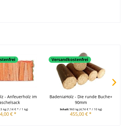
stenfrei
Versandkostenfrei
Ve
z - Anfeuerholz im
BadeniaHolz - Die runde Buche+
aschelsack
90mm
.5 kg
(1,14 € * / 1 kg)
Inhalt
960 kg
(4,74 € * / 10 kg)
4,00 € *
455,00 € *