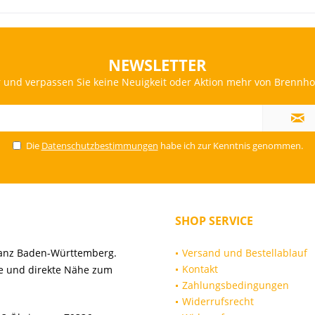
NEWSLETTER
und verpassen Sie keine Neuigkeit oder Aktion mehr von Brennholz,
Die
Datenschutzbestimmungen
habe ich zur Kenntnis genommen.
SHOP SERVICE
 ganz Baden-Württemberg.
Versand und Bestellablauf
Kontakt
ise und direkte Nähe zum
Zahlungsbedingungen
Widerrufsrecht