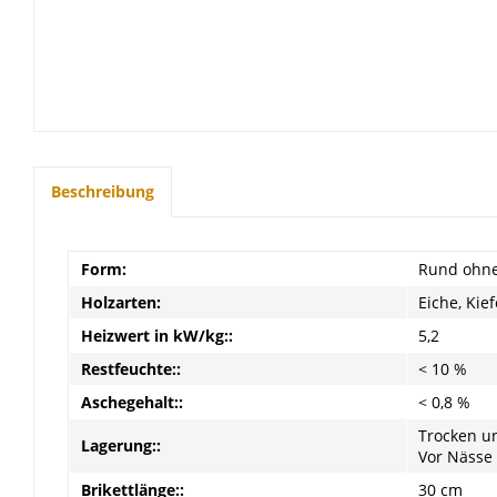
Beschreibung
Form:
Rund ohne
Holzarten:
Eiche, Kief
Heizwert in kW/kg::
5,2
Restfeuchte::
< 10 %
Aschegehalt::
< 0,8 %
Trocken u
Lagerung::
Vor Nässe
Brikettlänge::
30 cm