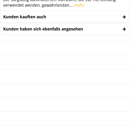
verwendet werden, gewährleisten...
mehr
Kunden kauften auch
Kunden haben sich ebenfalls angesehen
NEWSLETTER
ÜBER UNS
SHOP SERVICE
INFORMATIONEN
SERVICE HOTLINE
UNSERE ZAHLUNGSARTEN